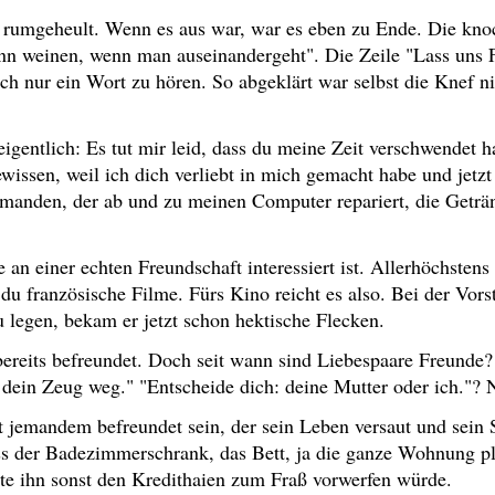
g rumgeheult. Wenn es aus war, war es eben zu Ende. Die kno
nn weinen, wenn man auseinandergeht". Die Zeile "Lass uns F
ch nur ein Wort zu hören. So abgeklärt war selbst die Knef ni
igentlich: Es tut mir leid, dass du meine Zeit verschwendet ha
ewissen, weil ich dich verliebt in mich gemacht habe und jetzt
jemanden, der ab und zu meinen Computer repariert, die Geträ
 an einer echten Freundschaft interessiert ist. Allerhöchstens 
du französische Filme. Fürs Kino reicht es also. Bei der Vors
 legen, bekam er jetzt schon hektische Flecken.
 bereits befreundet. Doch seit wann sind Liebespaare Freunde
ein Zeug weg." "Entscheide dich: deine Mutter oder ich."? N
jemandem befreundet sein, der sein Leben versaut und sein S
ss der Badezimmerschrank, das Bett, ja die ganze Wohnung pl
ete ihn sonst den Kredithaien zum Fraß vorwerfen würde.