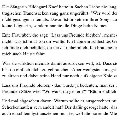
Die Sängerin Hildegard Knef hatte in Sachen Liebe nie lan
tragischen Tränensäcken sang ganz ungerührt: "Wer wird de
nicht gesungen, niemals. Davon ist in keinem ihrer Songs au
keine Lügnerin, sondern nannte die Dinge beim Namen.
Eine Frau aber, die sagt: "Lass uns Freunde bleiben", meint e
nicht, was ich mal von dir wollte. Ich habe ein schlechtes G
Ich finde dich peinlich, du nervst unheimlich. Ich brauche 
mich nach Hause fährt.
Was sie wirklich niemals damit ausdrücken will, ist: Dass sie
bist du einfach nicht zu gebrauchen. Aber wenigstens magst 
zu sitzen und dabei seine Hand nur noch aufs eigene Knie zu
Lass uns Freunde bleiben - das würde ja bedeuten, man sei
Freunden Sätze wie: "Wo warst du gestern?" "Räum endlich d
Und mal abgesehen davon: Warum sollte er ausgerechnet mit 
Scherbenhaufen verwandelt hat? Der dafür gesorgt hatte, da
auch er schleunigst ausziehen musste, weil die horrende Mi