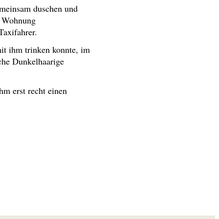
 gemeinsam duschen und
en Wohnung
axifahrer.
mit ihm trinken konnte, im
sche Dunkelhaarige
hm erst recht einen