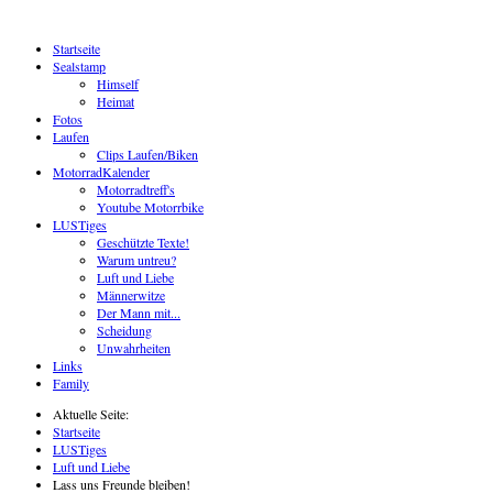
Startseite
Sealstamp
Himself
Heimat
Fotos
Laufen
Clips Laufen/Biken
MotorradKalender
Motorradtreff's
Youtube Motorrbike
LUSTiges
Geschützte Texte!
Warum untreu?
Luft und Liebe
Männerwitze
Der Mann mit...
Scheidung
Unwahrheiten
Links
Family
Aktuelle Seite:
Startseite
LUSTiges
Luft und Liebe
Lass uns Freunde bleiben!