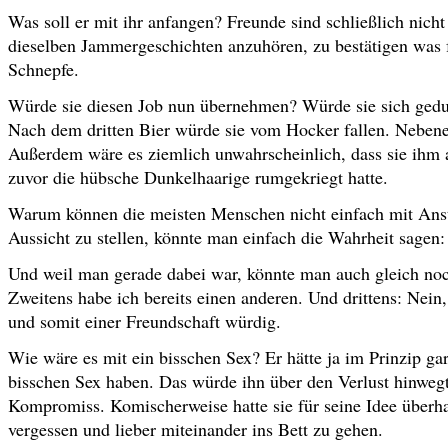
Was soll er mit ihr anfangen? Freunde sind schließlich nicht
dieselben Jammergeschichten anzuhören, zu bestätigen was f
Schnepfe.
Würde sie diesen Job nun übernehmen? Würde sie sich gedul
Nach dem dritten Bier würde sie vom Hocker fallen. Nebenei
Außerdem wäre es ziemlich unwahrscheinlich, dass sie ihm 
zuvor die hübsche Dunkelhaarige rumgekriegt hatte.
Warum können die meisten Menschen nicht einfach mit Ansta
Aussicht zu stellen, könnte man einfach die Wahrheit sagen: 
Und weil man gerade dabei war, könnte man auch gleich noch k
Zweitens habe ich bereits einen anderen. Und drittens: Nein,
und somit einer Freundschaft würdig.
Wie wäre es mit ein bisschen Sex? Er hätte ja im Prinzip g
bisschen Sex haben. Das würde ihn über den Verlust hinwegt
Kompromiss. Komischerweise hatte sie für seine Idee überhau
vergessen und lieber miteinander ins Bett zu gehen.