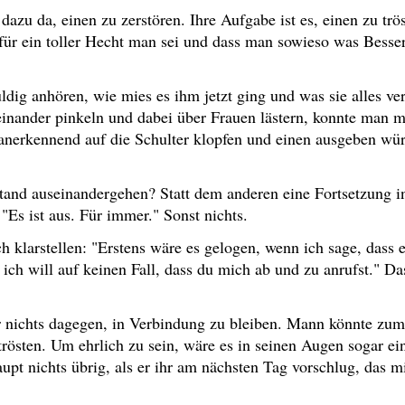
 dazu da, einen zu zerstören. Ihre Aufgabe ist es, einen zu tr
ür ein toller Hecht man sei und dass man sowieso was Bessere
dig anhören, wie mies es ihm jetzt ging und was sie alles v
nander pinkeln und dabei über Frauen lästern, konnte man mi
anerkennend auf die Schulter klopfen und einen ausgeben wü
nd auseinandergehen? Statt dem anderen eine Fortsetzung in
"Es ist aus. Für immer." Sonst nichts.
larstellen: "Erstens wäre es gelogen, wenn ich sage, dass es 
 ich will auf keinen Fall, dass du mich ab und zu anrufst." D
ar nichts dagegen, in Verbindung zu bleiben. Mann könnte zum
rösten. Um ehrlich zu sein, wäre es in seinen Augen sogar ei
pt nichts übrig, als er ihr am nächsten Tag vorschlug, das m