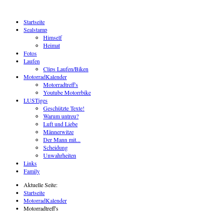
Startseite
Sealstamp
Himself
Heimat
Fotos
Laufen
Clips Laufen/Biken
MotorradKalender
Motorradtreff's
Youtube Motorrbike
LUSTiges
Geschützte Texte!
Warum untreu?
Luft und Liebe
Männerwitze
Der Mann mit...
Scheidung
Unwahrheiten
Links
Family
Aktuelle Seite:
Startseite
MotorradKalender
Motorradtreff's