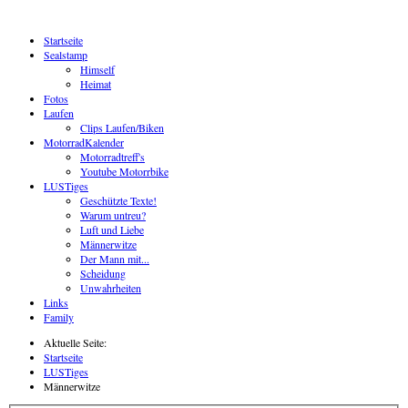
Startseite
Sealstamp
Himself
Heimat
Fotos
Laufen
Clips Laufen/Biken
MotorradKalender
Motorradtreff's
Youtube Motorrbike
LUSTiges
Geschützte Texte!
Warum untreu?
Luft und Liebe
Männerwitze
Der Mann mit...
Scheidung
Unwahrheiten
Links
Family
Aktuelle Seite:
Startseite
LUSTiges
Männerwitze