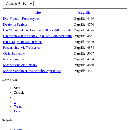
Anzeige #
Titel
Zugriffe
Das Frauen - Punktesystem
Zugriffe: 4469
Deutsche Penisse
Zugriffe: 4750
Ein Mann und eine Frau im mittleren Alter heiraten
Zugriffe: 4776
Ein Mann will mit dem Zug in den Sommerurlaub
Zugriffe: 4661
Eines Tages im Garten Eden
Zugriffe: 4506
Frauen sind wie Webserver
Zugriffe: 4874
Geile Schweine
Zugriffe: 5007
Körbchengröße
Zugriffe: 4354
Männer sind einfühlsam
Zugriffe: 4660
Meine Verlobte u. meine Schwiegermutter
Zugriffe: 4471
Seite 1 von 2
Start
Zurück
1
2
Weiter
Ende
Navigation
Home