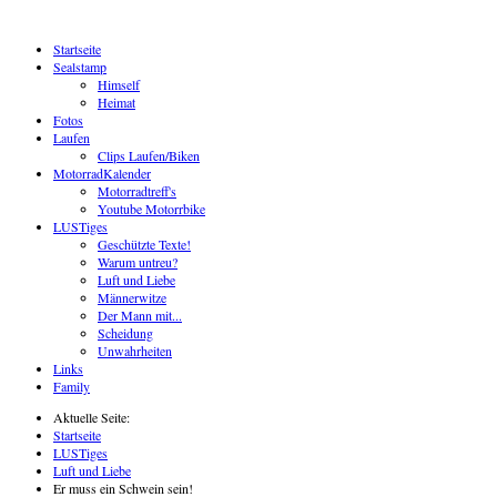
Startseite
Sealstamp
Himself
Heimat
Fotos
Laufen
Clips Laufen/Biken
MotorradKalender
Motorradtreff's
Youtube Motorrbike
LUSTiges
Geschützte Texte!
Warum untreu?
Luft und Liebe
Männerwitze
Der Mann mit...
Scheidung
Unwahrheiten
Links
Family
Aktuelle Seite:
Startseite
LUSTiges
Luft und Liebe
Er muss ein Schwein sein!