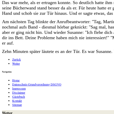
Das war mehr, als er ertragen konnte. So deutlich hatte ihm
seine Bücherwand stand besser da als er. Für heute hatte er
Hand und schob sie zur Tür hinaus. Und er sagte etwas, das 
Am nächsten Tag blinkte der Anrufbeantworter: "Tag, Martin
nochmal aufs Band - diesmal hörbar geknickt: "Sag mal, ha
aber er ging nicht hin. Und wieder Susanne: "Ich flehe dic
dir ins Bett. Deine Probleme haben mich nie interessiert!" 
er auf.
Zehn Minuten später läutete es an der Tür. Es war Susanne. U
Zurück
Weiter
Navigation
Home
Datenschutz-Grundverordnung DSGVO
Impressum
Disclaimer
Gästebuch
Kontakt
Sitemap
Wetter