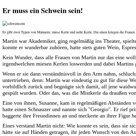
Er muss ein Schwein sein!
Es gibt zwei Typen von Männern: miese Kerle und nette Kerle. Die einen kriegen die Frauen i
Martin war Akademiker, ging regelmäßig ins Theater, spielt
konnte er wunderbar zuhören, hatte stets guten Wein, Espr
Kein Wunder, dass alle Frauen von Martin nur das eine wol
irgendwelchen miesen Kerlen loswerden und dabei Martins g
Wenn er sie dann verständnisvoll in den Arm nahm, schluchz
untertrieben, denn: Martin war eindeutig zu gut für diese We
vorbildlich zurück und begnügte sich damit, all jene waidw
gespült wurden. Oder das, was die Mistkerle da draußen von
Eine von ihnen, Susanne, kam in regelmäßigen Abständen v
hatte einen Schnauzer und nannte sich "Georgio". Er rief pri
baggerte ihre Freundinnen an und meckerte an ihrer Figur 
Eines verstand Martin nicht: Wie konnte es sein, dass sie s
hätte sie auf Händen getragen, ihr jeden Wunsch von den Au