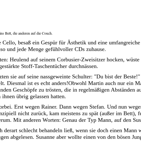
ns Bett, die anderen auf die Couch.
e Cello, besaß ein Gespür für Ästhetik und eine umfangreich
esso und jede Menge gefühlvoller CDs zuhause.
lten: Heulend auf seinem Corbusier-Zweisitzer hocken, wüste
estärkte Stoff-Taschentücher durchnässen.
ten sie auf seine nassgeweinte Schulter: "Du bist der Beste!
lt. Diesmal ist es echt anders!Obwohl Martin auch nur ein Man
unden Geschöpfe zu trösten, die in regelmäßigen Abständen a
 ihnen übrig gelassen hatten.
orbei. Erst wegen Rainer. Dann wegen Stefan. Und nun wege
nzipiell nicht zurück, kam meistens zu spät (außer im Bett), fu
herum. Mit anderen Worten: Genau der Typ Mann, auf den Sus
ich derart schlecht behandeln ließ, wenn sie doch einen Mann 
gen abgelesen. Susanne aber wollte einen von den bösen Jung