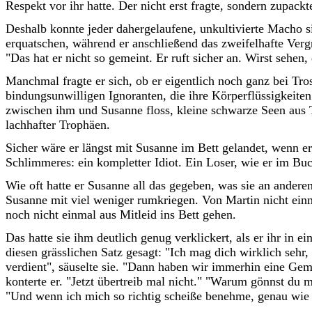
Respekt vor ihr hatte. Der nicht erst fragte, sondern zupack
Deshalb konnte jeder dahergelaufene, unkultivierte Macho s
erquatschen, während er anschließend das zweifelhafte Ver
"Das hat er nicht so gemeint. Er ruft sicher an. Wirst sehe
Manchmal fragte er sich, ob er eigentlich noch ganz bei Tros
bindungsunwilligen Ignoranten, die ihre Körperflüssigkeiten
zwischen ihm und Susanne floss, kleine schwarze Seen aus
lachhafter Trophäen.
Sicher wäre er längst mit Susanne im Bett gelandet, wenn e
Schlimmeres: ein kompletter Idiot. Ein Loser, wie er im Buc
Wie oft hatte er Susanne all das gegeben, was sie an ander
Susanne mit viel weniger rumkriegen. Von Martin nicht ein
noch nicht einmal aus Mitleid ins Bett gehen.
Das hatte sie ihm deutlich genug verklickert, als er ihr in
diesen grässlichen Satz gesagt: "Ich mag dich wirklich sehr,
verdient", säuselte sie. "Dann haben wir immerhin eine Geme
konterte er. "Jetzt übertreib mal nicht." "Warum gönnst du 
"Und wenn ich mich so richtig scheiße benehme, genau wie