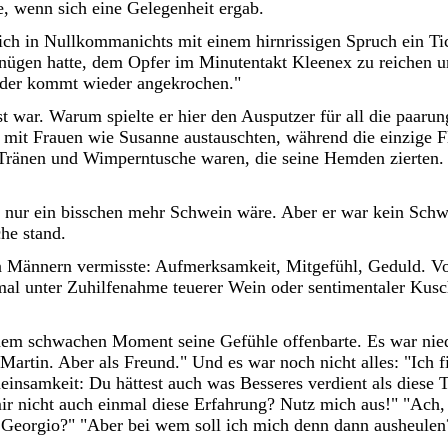
te, wenn sich eine Gelegenheit ergab.
ich in Nullkommanichts mit einem hirnrissigen Spruch ein Ti
gnügen hatte, dem Opfer im Minutentakt Kleenex zu reichen u
n, der kommt wieder angekrochen."
t war. Warum spielte er hier den Ausputzer für all die paarun
 mit Frauen wie Susanne austauschten, während die einzige Fl
 Tränen und Wimperntusche waren, die seine Hemden zierten.
r nur ein bisschen mehr Schwein wäre. Aber er war kein Schw
he stand.
en Männern vermisste: Aufmerksamkeit, Mitgefühl, Geduld. Vo
mal unter Zuhilfenahme teuerer Wein oder sentimentaler Kus
 einem schwachen Moment seine Gefühle offenbarte. Es war nie
 Martin. Aber als Freund." Und es war noch nicht alles: "Ich 
insamkeit: Du hättest auch was Besseres verdient als diese T
mir nicht auch einmal diese Erfahrung? Nutz mich aus!" "Ach, 
 Georgio?" "Aber bei wem soll ich mich denn dann ausheulen