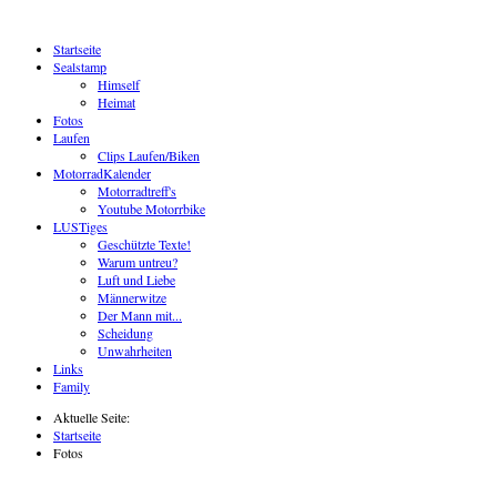
Startseite
Sealstamp
Himself
Heimat
Fotos
Laufen
Clips Laufen/Biken
MotorradKalender
Motorradtreff's
Youtube Motorrbike
LUSTiges
Geschützte Texte!
Warum untreu?
Luft und Liebe
Männerwitze
Der Mann mit...
Scheidung
Unwahrheiten
Links
Family
Aktuelle Seite:
Startseite
Fotos