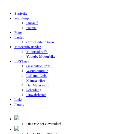
Startseite
Sealstamp
Himself
Heimat
Fotos
Laufen
Clips Laufen/Biken
MotorradKalender
Motorradtreff's
Youtube Motorrbike
LUSTiges
Geschützte Texte!
Warum untreu?
Luft und Liebe
Männerwitze
Der Mann mit...
Scheidung
Unwahrheiten
Links
Family
Die Oste bei Geversdorf