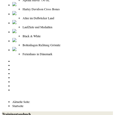
Aprilia Shiver 750 SL
Harley Davidson Cross Bones
Allee im Delbrücker Land
LaufZiele und Medaillen
Black & White
Boltenhagen Richtung Grömitz
Ferienhaus in Dänemark
Aktuelle Seite:
Startseite
Trainingstagebuch